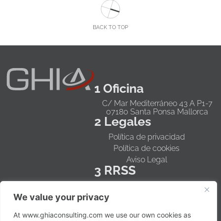
BACK TO TOP
1 Oficina
C/ Mar Mediterráneo 43 A P1-7
07180 Santa Ponsa Mallorca
2 Legales
Política de privacidad
Política de cookies
Aviso Legal
3 RRSS
Instagram
We value your privacy
TikTok
LinkedIn
At www.ghiaconsulting.com we use our own cookies as
Facebook