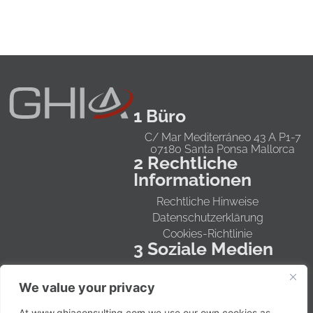
1 Büro
C/ Mar Mediterráneo 43 A P1-7
07180 Santa Ponsa Mallorca
2 Rechtliche
Informationen
Rechtliche Hinweise
Datenschutzerklärung
Cookies-Richtlinie
3 Soziale Medien
Instagram
We value your privacy
Tik Tok
LinkedIn
At www.ghiaconsulting.com we use our own cookies as