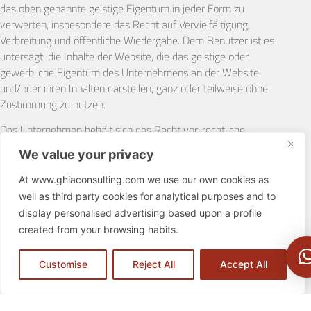
das oben genannte geistige Eigentum in jeder Form zu
verwerten, insbesondere das Recht auf Vervielfältigung,
Verbreitung und öffentliche Wiedergabe. Dem Benutzer ist es
untersagt, die Inhalte der Website, die das geistige oder
gewerbliche Eigentum des Unternehmens an der Website
und/oder ihren Inhalten darstellen, ganz oder teilweise ohne
Zustimmung zu nutzen.
Das Unternehmen behält sich das Recht vor, rechtliche
Schritte jeglicher Art gegen jeden Benutzer zu unternehmen,
We value your privacy
der Handlungen unternimmt, die eine Vervielfältigung,
Verbreitung, Vermarktung, Umwandlung und im Allgemeinen
At www.ghiaconsulting.com we use our own cookies as
jede andere Form der gewerblichen Nutzung der Inhalte der
well as third party cookies for analytical purposes and to
Website, ganz oder teilweise, durch beliebige Verfahren
display personalised advertising based upon a profile
darstellen, die gegen seine geistigen und/oder gewerblichen
created from your browsing habits.
Eigentumsrechte verstoßen.
Customise
Reject All
Accept All
Mitteilungen
Im Sinne dieser Allgemeinen Bedingungen ist für alle